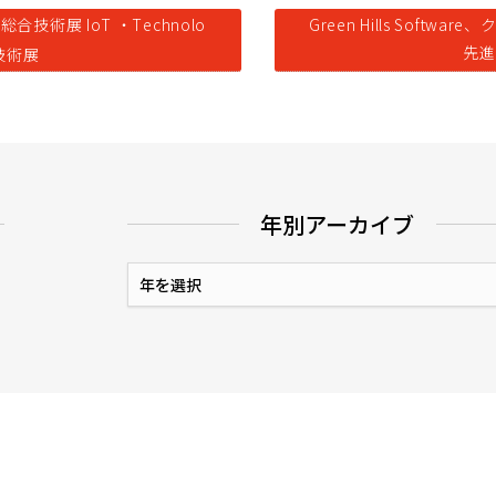
投稿ナビゲーション
前
み
総
合
技
術
展
I
o
T
・
T
e
c
h
n
o
l
o
G
r
e
e
n
H
i
l
l
s
S
o
f
t
w
a
r
e
、
の
先
進
技
術
展
投
稿:
年別アーカイブ
年
別
ア
ー
カ
イ
ブ