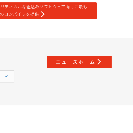
ク
リ
テ
ィ
カ
ル
な
組
込
み
ソ
フ
ト
ウ
ェ
ア
向
け
に
最
も
arrow_forward_ios
の
コ
ン
パ
イ
ラ
を
提
供
arrow_forward_ios
ニ
ュ
ー
ス
ホ
ー
ム