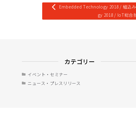
次
arrow_back_ios
E
m
b
e
d
d
e
d
T
e
c
h
n
o
l
o
g
y
2
0
1
8
/
組
込
の
g
y
2
0
1
8
/
I
o
T
総
合
投
稿:
カテゴリー
イベント・セミナー
ニュース・プレスリリース