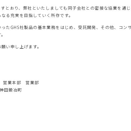
りますとおり、弊社といたしましても同子会社との密接な協業を通じ
らなる充実を目指していく所存です。
ったGHS社製品の基本業務をはじめ、受託開発、その他、コン
す。
お願い申し上げます。
 営業本部 営業部
ak神田鍛冶町