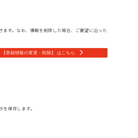
きます。なお、情報を削除した場合、ご要望に沿った
arrow_forward_ios
【
登
録
情
報
の
変
更
・
削
除
】
は
こ
ち
ら
タを保存します。