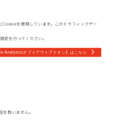
のためにCookieを使用しています。このトラフィックデー
否設定を行ってください。
arrow_forward_ios
l
e
A
n
a
l
y
t
i
c
s
オ
プ
ト
ア
ウ
ト
ア
ド
オ
ン
】
は
こ
ち
ら
任を負いません。