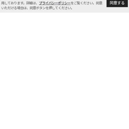
同意する
用しております。詳細は、
プライバシーポリシー
をご覧ください。同意
平素は格別のお引き立てを賜り、厚く御礼申し上げま
いただける場合は、同意ボタンを押してください。
す。 誠に勝手ながら、システムメンテナンスのため、下
記の期間中、一部のWEBコンテンツがご利用いただけま
せん。 大変にご迷惑をお掛けいたしますが、何卒ご理解
を賜りますよう、 […]
投稿ナビゲーション
2
13
次ヘ
1
…
カテゴリー