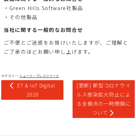
・Green Hills Software社製品
・その他製品
当社に関する一般的なお問合せ
ご不便とご迷惑をお掛けいたしますが、ご理解と
ご了承のほどお願い申し上げます。
カテゴリー:
ニュース・プレスリリース
投稿ナビゲーション
次
前
ET & IoT Digital
[更新] 新型コロナウイ
arrow_back_ios
の
の
ルス感染拡大防止によ
2020
投
投
る全拠点の一時閉鎖に
稿:
稿:
ついて
arrow_forward_ios