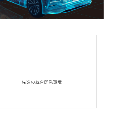
先
進
の
統
合
開
発
環
境