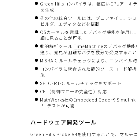
G
r
e
e
n
H
i
l
l
s
コ
ン
パ
イ
ラ
は、幅広いCPUアーキ
を生成
その他の統合ツールには、プロファイラ、シ
ビルダ、エディタなどを搭載
OSカーネルを意識したデバッグ機能を使用し
細に見ることが可能
動的解析ツール
T
i
m
e
M
a
c
h
i
n
e
のデバッグ機能
遡り、発見が困難なバグを数分で発見するこ
MISRA C ルールチェックにより、コンパイ
コンパイラに統合された静的ソースコード解
施
SEI CERT-C ルールチェックをサポート
CFI（制御フローの完全性）対応
MathWorks社のEmbedded CoderやS
PILテストが可能
ハードウェア開発ツール
G
r
e
e
n
H
i
l
l
s
P
r
o
b
e
V
4
を使用することで、マルチ