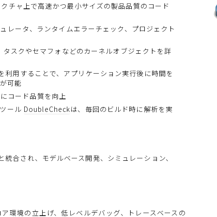
テクチャ上で高速かつ最小サイズの製品品質のコード
ミュレータ、ランタイムエラーチェック、プロジェクト
、タスクやセマフォなどのカーネルオブジェクトを詳
を利用することで、アプリケーション実行後に時間を
とが可能
ル時にコード品質を向上
析ツール
D
o
u
b
l
e
C
h
e
c
k
は、毎回のビルド時に解析を実
imulinkと統合され、モデルベース開発、シミュレーション、
コア環境の立上げ、低レベルデバッグ、トレースベースの