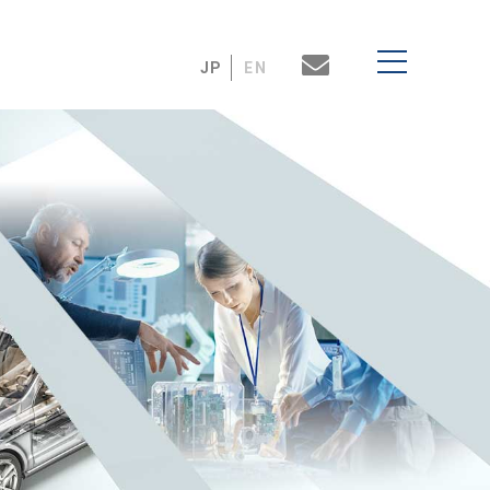
JP
EN