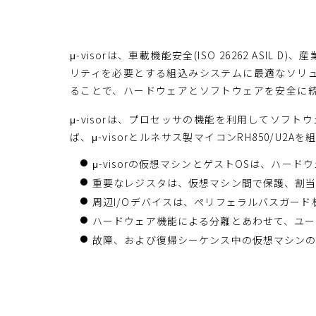
μ-visorは、車載機能安全(ISO 26262 ASIL 
リティを必要とする組込みシステムに最適なソリュ
ることで、ハードウェアとソフトウェアを安全に
μ-visorは、プロセッサの機能を利用してソ
ば、μ-visorとルネサス製マイコンRH850/U
μ-visorの仮想マシンとゲストOSは、ハ
重要なレジスタは、仮想マシン間で保護、割
周辺I/Oデバイスは、ペリフェラルバスガー
ハードウェア機能による分離とあわせて、ユー
故障、および復帰シーケンス中の仮想マシン