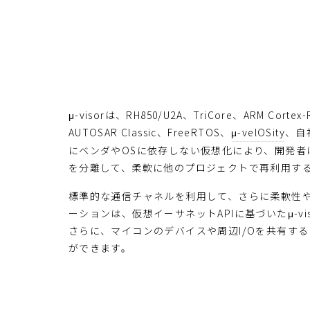
μ-visorは、RH850/U2A、TriCore、ARM 
AUTOSAR Classic、FreeRTOS、
μ
-
v
e
l
O
S
i
t
y
、自
にベンダやOSに依存しない仮想化により、開発者
を分離して、柔軟に他のプロジェクトで再利用す
標準的な通信チャネルを利用して、さらに柔軟性
ーションは、仮想イーサネットAPIに基づいたμ-vis
さらに、マイコンのデバイスや周辺I/Oを共有す
ができます。