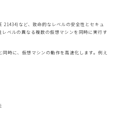
SO/SAE 21434)など、致命的なレベルの安全性とセキュ
全性レベルの異なる複数の仮想マシンを同時に実行す
うと同時に、仮想マシンの動作を高速化します。例え
作
能