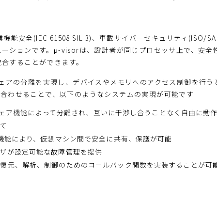
D)、産業機能安全(IEC 61508 SIL 3)、車載サイバーセキュリティ(I
ーションです。μ-visorは、設計者が同じプロセッサ上で、安
統合することができます。
フトウェアの分離を実現し、デバイスやメモリへのアクセス制御を行
2Aを組合わせることで、以下のようなシステムの実現が可能です
ードウェア機能によって分離され、互いに干渉し合うことなく自由に動
当て
ド機能により、仮想マシン間で安全に共有、保護が可能
ザが設定可能な故障管理を提供
の復元、解析、制御のためのコールバック関数を実装することが可