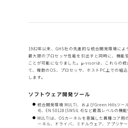
1982年以来、GHS社の先進的な統合開発環境に
最大限のプロセッサ性能を引出すと同時に、機能
ことが可能になりました。μ-visorは、これら
て、複数のOS、プロセッサ、ホストPC上での組
します。
ソフトウェア開発ツール
統合開発環境
M
U
L
T
I
、およびGreen Hillsツールチ
4)、EN 50128 (SWSIL 4)など最高レベル
M
U
L
T
I
は、OSカーネルを意識した異種コア用の
ーネル、ドライバ、ミドルウェア、アプリケ