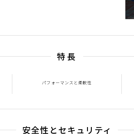
特長
パ
フ
ォ
ー
マ
ン
ス
と
柔
軟
性
安全性とセキュリティ