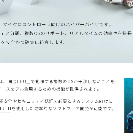
μ-visorは、マイクロコントローラ向けのハイパーバイザです。
ェア分離、複数OSのサポート、リアルタイムの効率性を特長
ドを安全かつ確実に統合します。
ャは、同じCPU上で動作する複数のOSが干渉しないことを
ソースをフル活用するための機能が提供されます。
けの機能安全やセキュリティ認証を必要とするシステム向けに
M
U
L
T
I
を使用した効率的なソフトウェア開発が可能です。