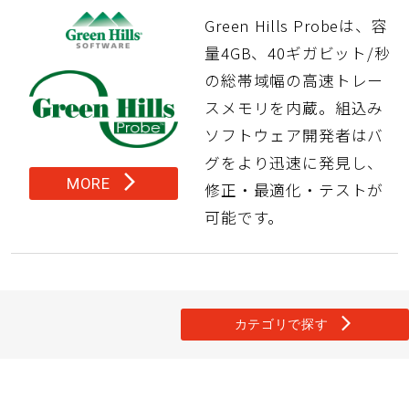
Green Hills Probeは、容
量4GB、40ギガビット/秒
の総帯域幅の高速トレー
スメモリを内蔵。組込み
ソフトウェア開発者はバ
グをより迅速に発見し、
arrow_forward_ios
MORE
修正・最適化・テストが
可能です。
arrow_forward_ios
カテゴリで探す