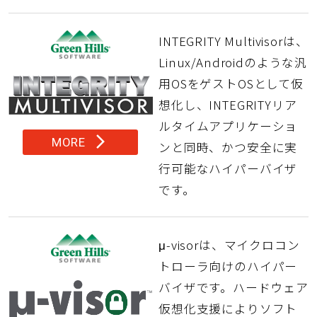
INTEGRITY Multivisorは、
Linux/Androidのような汎
用OSをゲストOSとして仮
想化し、INTEGRITYリア
ルタイムアプリケーショ
arrow_forward_ios
MORE
ンと同時、かつ安全に実
行可能なハイパーバイザ
です。
μ-visorは、マイクロコン
トローラ向けのハイパー
バイザです。ハードウェア
仮想化支援によりソフト